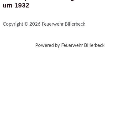
um 1932
Copyright © 2026 Feuerwehr Billerbeck
Powered by Feuerwehr Billerbeck
Sign In
The password must have a minimum
of 8 characters of numbers and letters, contain at least 1 capital
letter
Angemeldet bleiben
Sign In
Registrieren