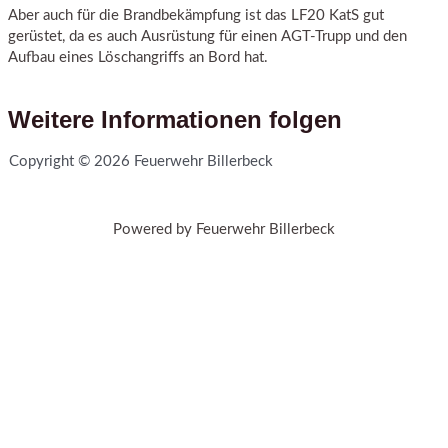
Aber auch für die Brandbekämpfung ist das LF20 KatS gut
gerüstet, da es auch Ausrüstung für einen AGT-Trupp und den
Aufbau eines Löschangriffs an Bord hat.
Weitere Informationen folgen
Copyright © 2026 Feuerwehr Billerbeck
Powered by Feuerwehr Billerbeck
Sign In
The password must have a minimum
of 8 characters of numbers and letters, contain at least 1 capital
letter